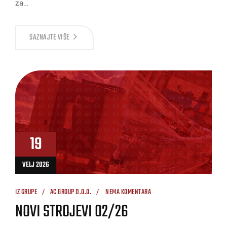
za…
SAZNAJTE VIŠE
19
VELJ 2026
IZ GRUPE
AC GROUP D.O.O.
NEMA KOMENTARA
NOVI STROJEVI 02/26