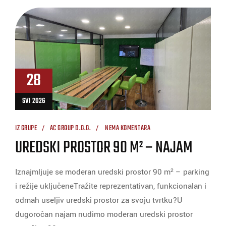
28
SVI 2026
IZ GRUPE
AC GROUP D.O.O.
NEMA KOMENTARA
UREDSKI PROSTOR 90 M² – NAJAM
Iznajmljuje se moderan uredski prostor 90 m² – parking
i režije uključeneTražite reprezentativan, funkcionalan i
odmah useljiv uredski prostor za svoju tvrtku?U
dugoročan najam nudimo moderan uredski prostor