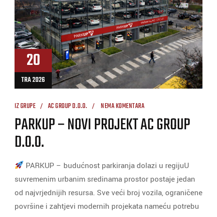
20
TRA 2026
IZ GRUPE
AC GROUP D.O.O.
NEMA KOMENTARA
PARKUP – NOVI PROJEKT AC GROUP
D.O.O.
PARKUP – budućnost parkiranja dolazi u regijuU
suvremenim urbanim sredinama prostor postaje jedan
od najvrjednijih resursa. Sve veći broj vozila, ograničene
površine i zahtjevi modernih projekata nameću potrebu