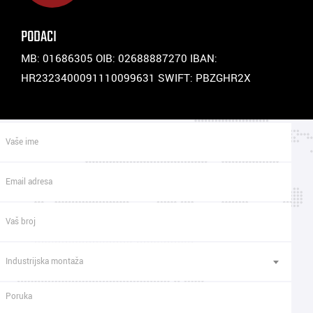
PODACI
MB: 01686305 OIB: 02688887270 IBAN:
HR2323400091110099631 SWIFT: PBZGHR2X
Industrijska montaža