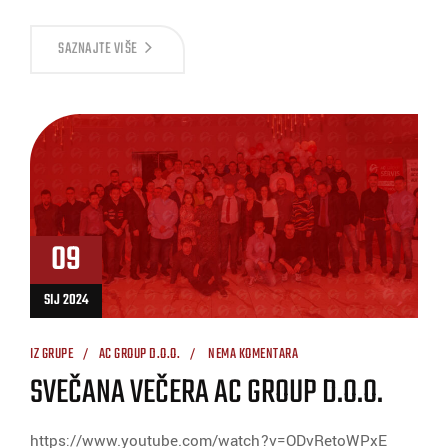
SAZNAJTE VIŠE
09
SIJ 2024
IZ GRUPE
AC GROUP D.O.O.
NEMA KOMENTARA
SVEČANA VEČERA AC GROUP D.O.O.
https://www.youtube.com/watch?v=ODvRetoWPxE