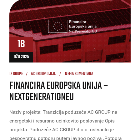
18
OŽU 2025
IZ GRUPE
AC GROUP D.O.O.
NEMA KOMENTARA
FINANCIRA EUROPSKA UNIJA –
NEXTGENERATIONEU
Naziv projekta: Tranzicija poduzeća AC GROUP na
energetski i resursno učinkovito poslovanje Opis
projekta: Poduzeće AC GROUP d.o.o. ostvarilo je
bespovratnu potporu putem javnog poziva „Potpora