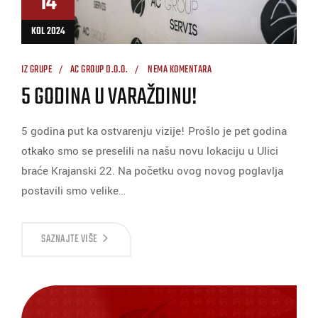
14
KOL 2024
IZ GRUPE
AC GROUP D.O.O.
NEMA KOMENTARA
5 GODINA U VARAŽDINU!
5 godina put ka ostvarenju vizije! Prošlo je pet godina
otkako smo se preselili na našu novu lokaciju u Ulici
braće Krajanski 22. Na početku ovog novog poglavlja
postavili smo velike…
SAZNAJTE VIŠE