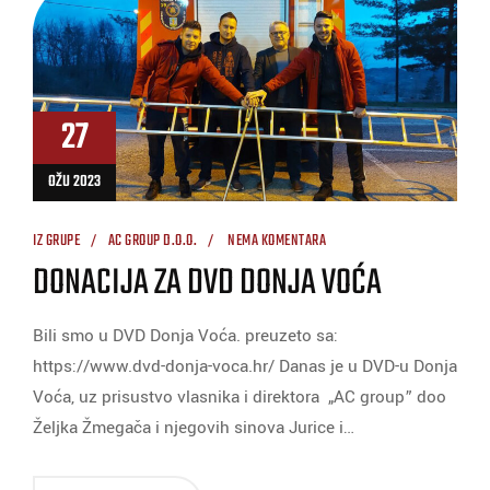
27
OŽU 2023
IZ GRUPE
AC GROUP D.O.O.
NEMA KOMENTARA
DONACIJA ZA DVD DONJA VOĆA
Bili smo u DVD Donja Voća. preuzeto sa:
https://www.dvd-donja-voca.hr/ Danas je u DVD-u Donja
Voća, uz prisustvo vlasnika i direktora „AC group” doo
Željka Žmegača i njegovih sinova Jurice i…