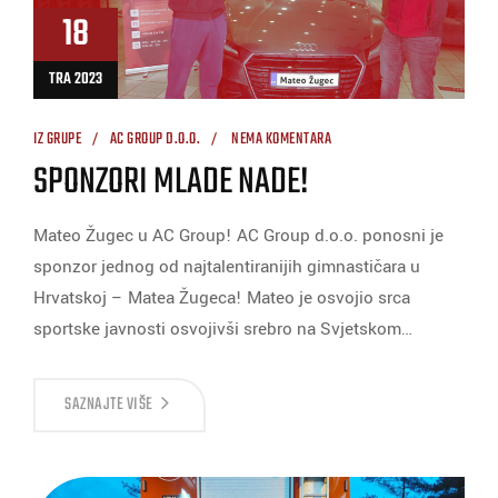
18
TRA 2023
IZ GRUPE
AC GROUP D.O.O.
NEMA KOMENTARA
SPONZORI MLADE NADE!
Mateo Žugec u AC Group! AC Group d.o.o. ponosni je
sponzor jednog od najtalentiranijih gimnastičara u
Hrvatskoj – Matea Žugeca! Mateo je osvojio srca
sportske javnosti osvojivši srebro na Svjetskom…
SAZNAJTE VIŠE