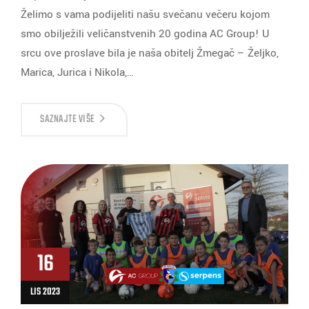
Želimo s vama podijeliti našu svečanu večeru kojom
smo obilježili veličanstvenih 20 godina AC Group! U
srcu ove proslave bila je naša obitelj Žmegač – Željko,
Marica, Jurica i Nikola,…
SAZNAJTE VIŠE
16
LIS 2023