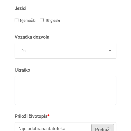
Jezici
Njemački
Engleski
Vozačka dozvola
Da
Ukratko
Priloži životopis
*
Nije odabrana datoteka
Pretraži