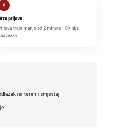
6
Brza prijava
Prijava traje manje od 2 minute i CV nije
obavezan.
odlazak na teren i smještaj.
je.