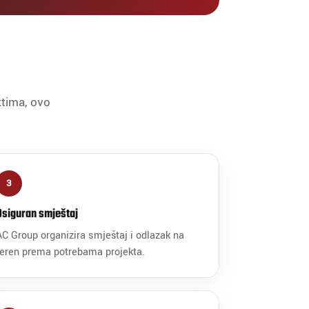
ktima, ovo
3
Osiguran smještaj
AC Group organizira smještaj i odlazak na
teren prema potrebama projekta.