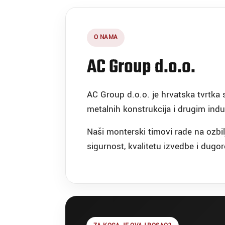
O NAMA
AC Group d.o.o.
AC Group d.o.o. je hrvatska tvrtka 
metalnih konstrukcija i drugim ind
Naši monterski timovi rade na ozbi
sigurnost, kvalitetu izvedbe i dugo