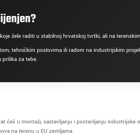
ijenjen?
e žele raditi u stabilnoj hrvatskoj tvrtki, ali na terensk
m, tehničkim poslovima ili radom na industrijskim projek
prilika za tebe.
t ćeš u montaži, sastavljanju i postavljanju industrijske 
lopova na terenu u EU zemljama.