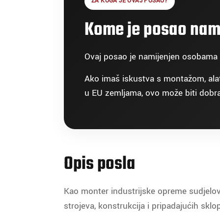
ZA KOGA JE OVAJ POSAO?
Kome je posao nam
Ovaj posao je namijenjen osobama koj
Ako imaš iskustva s montažom, alato
u EU zemljama, ovo može biti dobra 
Opis posla
Kao monter industrijske opreme sudjelova
strojeva, konstrukcija i pripadajućih sk