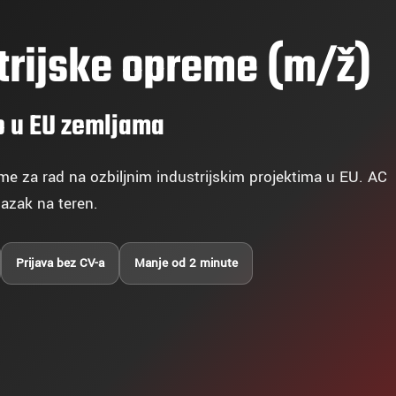
trijske opreme (m/ž)
vo u EU zemljama
me za rad na ozbiljnim industrijskim projektima u EU. AC
lazak na teren.
Prijava bez CV-a
Manje od 2 minute