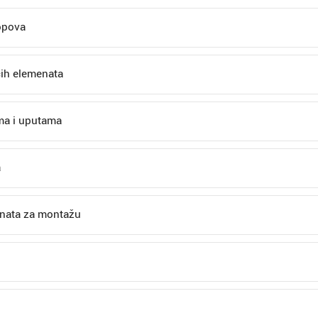
lopova
ćih elemenata
ima i uputama
a
enata za montažu