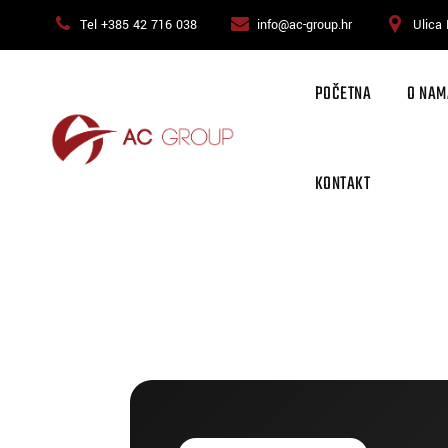
Tel +385 42 716 038
info@ac-group.hr
Ulica 
POČETNA
O NAM
KONTAKT